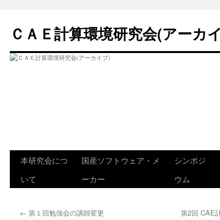
コ
ン
ＣＡＥ計算環境研究会(アーカイ
テ
ン
ツ
へ
ス
キ
ッ
プ
本研究会につ
国産ソフトウェア・メ
シンポジ
いて
ーカー
ウム
←
第１回勉強会の講師変更
第2回 CA