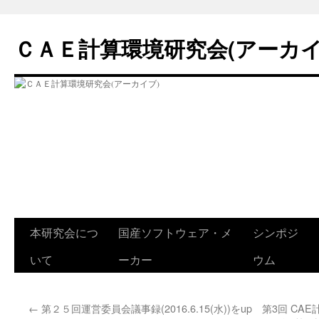
コ
ン
ＣＡＥ計算環境研究会(アーカイ
テ
ン
ツ
へ
ス
キ
ッ
プ
本研究会につ
国産ソフトウェア・メ
シンポジ
いて
ーカー
ウム
←
第２５回運営委員会議事録(2016.6.15(水))をup
第3回 CA